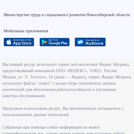
Министерство труда и социального развития Новосибирской области
Мобильные приложения
О ведомстве
Настоящий ресурс использует сервис веб-аналитики Яндекс Метрика,
предоставляемый компанией ООО «ЯНДЕКС», 119021, Россия,
Деятельность министерства труда и социального развития
Москва, ул. Л. Толстого, 16 (далее — Яндекс), сервис Яндекс Метрика
Новосибирской области
использует файлы "cookie" с целью сбора технических данных
посетителей для обеспечения работоспособности и улучшения
Контрольно-надзорная деятельность министерства
качества обслуживания.
Государственные программы, реализуемые министерством
Службы и учреждения, подведомственные министерству
Продолжая использовать ресурс, Вы автоматически соглашаетесь с
использованием данных технологий
Поступление на государственную гражданскую службу
Собранная при помощи cookie информация не может
Информация
идентифицировать вас, однако может помочь нам улучшить работу