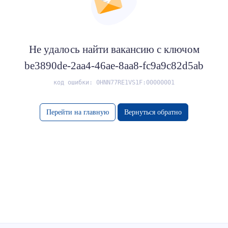
Не удалось найти вакансию с ключом
be3890de-2aa4-46ae-8aa8-fc9a9c82d5ab
код ошибки: 0HNN77RE1VS1F:00000001
Перейти на главную
Вернуться обратно