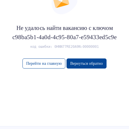
Не удалось найти вакансию с ключом
c98ba5b1-4a0d-4c95-80a7-e59433ed5c9e
код ошибки: 0HNN77RE20A9N:00000001
Перейти на главную
Вернуться обратно