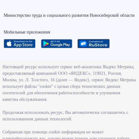
Министерство труда и социального развития Новосибирской области
Мобильные приложения
О ведомстве
Настоящий ресурс использует сервис веб-аналитики Яндекс Метрика,
предоставляемый компанией ООО «ЯНДЕКС», 119021, Россия,
Деятельность министерства труда и социального развития
Москва, ул. Л. Толстого, 16 (далее — Яндекс), сервис Яндекс Метрика
Новосибирской области
использует файлы "cookie" с целью сбора технических данных
посетителей для обеспечения работоспособности и улучшения
Контрольно-надзорная деятельность министерства
качества обслуживания.
Государственные программы, реализуемые министерством
Службы и учреждения, подведомственные министерству
Продолжая использовать ресурс, Вы автоматически соглашаетесь с
использованием данных технологий
Поступление на государственную гражданскую службу
Собранная при помощи cookie информация не может
Информация
идентифицировать вас, однако может помочь нам улучшить работу