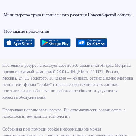
Министерство труда и социального развития Новосибирской области
Мобильные приложения
О ведомстве
Настоящий ресурс использует сервис веб-аналитики Яндекс Метрика,
предоставляемый компанией ООО «ЯНДЕКС», 119021, Россия,
Деятельность министерства труда и социального развития
Москва, ул. Л. Толстого, 16 (далее — Яндекс), сервис Яндекс Метрика
Новосибирской области
использует файлы "cookie" с целью сбора технических данных
посетителей для обеспечения работоспособности и улучшения
Контрольно-надзорная деятельность министерства
качества обслуживания.
Государственные программы, реализуемые министерством
Службы и учреждения, подведомственные министерству
Продолжая использовать ресурс, Вы автоматически соглашаетесь с
использованием данных технологий
Поступление на государственную гражданскую службу
Собранная при помощи cookie информация не может
Информация
идентифицировать вас, однако может помочь нам улучшить работу