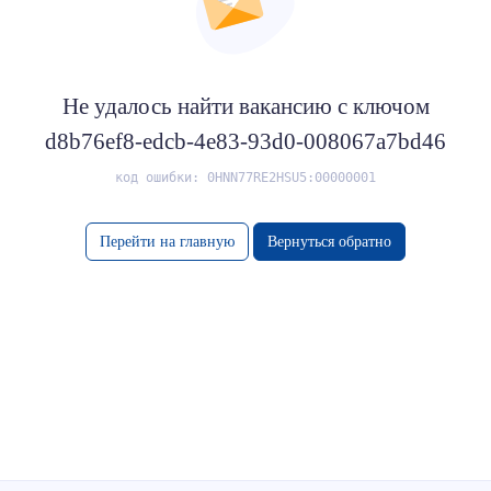
Не удалось найти вакансию с ключом
d8b76ef8-edcb-4e83-93d0-008067a7bd46
код ошибки: 0HNN77RE2HSU5:00000001
Перейти на главную
Вернуться обратно