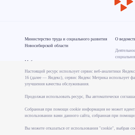
Министерство труда и социального развития
О ведомст
Новосибирской области
Деятельнос
социально
Мобильные приложения
области
Настоящий ресурс использует сервис веб-аналитики Яндек
Контрольн
16 (далее — Яндекс), сервис Яндекс Метрика использует фа
министерс
улучшения качества обслуживания.
Государст
министерс
Продолжая использовать ресурс, Вы автоматически соглаша
Службы и 
министерс
Собранная при помощи cookie информация не может иденти
использовании вами данного сайта, собранная при помощи c
Поступлен
гражданск
Вы можете отказаться от использования "cookie", выбрав с