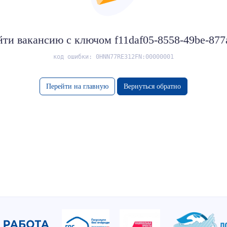
йти вакансию с ключом f11daf05-8558-49be-877
код ошибки: 0HNN77RE312FN:00000001
Перейти на главную
Вернуться обратно