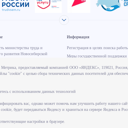
ве
Информация
ть министерства труда и
Регистрация в целях поиска работ
го развития Новосибирской
Меры государственной поддержки 
занятости населения
с Метрика, предоставляемый компанией ООО «ЯНДЕКС», 119021, Россия, 
о-надзорная деятельность
Информация для работодателей
йлы "cookie" с целью сбора технических данных посетителей для обеспе
тва
Состояние рынка труда
венные программы, реализуемые
Профессиональная ориентация
твом
етесь с использованием данных технологий
учреждения, подведомственные
тву
фицировать вас, однако может помочь нам улучшить работу нашего сай
ookie, будет передаваться Яндексу и храниться на сервере Яндекса в Ро
ие на государственную
ую службу
оответствующие настройки в браузере.