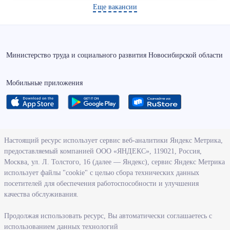
Еще вакансии
Министерство труда и социального развития Новосибирской области
Мобильные приложения
О ведомстве
Настоящий ресурс использует сервис веб-аналитики Яндекс Метрика,
предоставляемый компанией ООО «ЯНДЕКС», 119021, Россия,
Деятельность министерства труда и социального развития
Москва, ул. Л. Толстого, 16 (далее — Яндекс), сервис Яндекс Метрика
Новосибирской области
использует файлы "cookie" с целью сбора технических данных
посетителей для обеспечения работоспособности и улучшения
Контрольно-надзорная деятельность министерства
качества обслуживания.
Государственные программы, реализуемые министерством
Службы и учреждения, подведомственные министерству
Продолжая использовать ресурс, Вы автоматически соглашаетесь с
использованием данных технологий
Поступление на государственную гражданскую службу