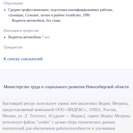
Образование
Среднее профессиональное, подготовка квалифицированных рабочих,
служащих, Сельское, лесное и рыбное хозяйство, 1990
Водитель автомобиля, без стажа
Имеющиеся профессии
Водитель автомобиля
7 мес
Гражданство
К списку соискателей
Министерство труда и социального развития Новосибирской области
О ведомстве
Настоящий ресурс использует сервис веб-аналитики Яндекс Метрика,
предоставляемый компанией ООО «ЯНДЕКС», 119021, Россия,
Деятельность министерства труда и социального развития
Москва, ул. Л. Толстого, 16 (далее — Яндекс), сервис Яндекс Метрика
Новосибирской области
использует файлы "cookie" с целью сбора технических данных
посетителей для обеспечения работоспособности и улучшения
Контрольно-надзорная деятельность министерства