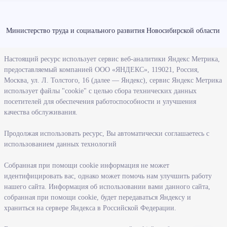
Министерство труда и социального развития Новосибирской области
О ведомстве
Настоящий ресурс использует сервис веб-аналитики Яндекс Метрика,
предоставляемый компанией ООО «ЯНДЕКС», 119021, Россия,
Деятельность министерства труда и социального развития
Москва, ул. Л. Толстого, 16 (далее — Яндекс), сервис Яндекс Метрика
Новосибирской области
использует файлы "cookie" с целью сбора технических данных
посетителей для обеспечения работоспособности и улучшения
Контрольно-надзорная деятельность министерства
качества обслуживания.
Государственные программы, реализуемые министерством
Службы и учреждения, подведомственные министерству
Продолжая использовать ресурс, Вы автоматически соглашаетесь с
использованием данных технологий
Поступление на государственную гражданскую службу
Собранная при помощи cookie информация не может
Информация
идентифицировать вас, однако может помочь нам улучшить работу
нашего сайта. Информация об использовании вами данного сайта,
Регистрация в целях поиска работы
собранная при помощи cookie, будет передаваться Яндексу и
Меры государственной поддержки в сфере занятости населения
храниться на сервере Яндекса в Российской Федерации.
Информация для работодателей