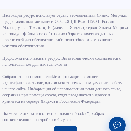
О ведомстве
Настоящий ресурс использует сервис веб-аналитики Яндекс Метрика,
предоставляемый компанией ООО «ЯНДЕКС», 119021, Россия,
Деятельность министерства труда и социального развития
Москва, ул. Л. Толстого, 16 (далее — Яндекс), сервис Яндекс Метрика
Новосибирской области
использует файлы "cookie" с целью сбора технических данных
посетителей для обеспечения работоспособности и улучшения
Контрольно-надзорная деятельность министерства
качества обслуживания.
Государственные программы, реализуемые министерством
Службы и учреждения, подведомственные министерству
Продолжая использовать ресурс, Вы автоматически соглашаетесь с
использованием данных технологий
Поступление на государственную гражданскую службу
Собранная при помощи cookie информация не может
Информация
идентифицировать вас, однако может помочь нам улучшить работу
нашего сайта. Информация об использовании вами данного сайта,
Регистрация в целях поиска работы
собранная при помощи cookie, будет передаваться Яндексу и
Меры государственной поддержки в сфере занятости населения
храниться на сервере Яндекса в Российской Федерации.
Информация для работодателей
Вы можете отказаться от использования "cookie", выбрав
Состояние рынка труда
соответствующие настройки в браузере.
Профессиональная ориентация