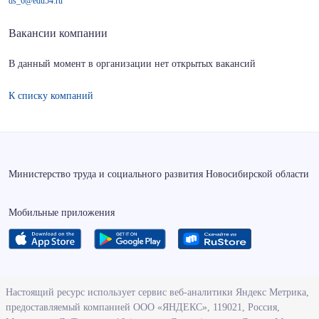
ds_6@edu54.ru
Вакансии компании
В данный момент в организации нет открытых вакансий
К списку компаний
Министерство труда и социального развития Новосибирской области
Мобильные приложения
О ведомстве
Настоящий ресурс использует сервис веб-аналитики Яндекс Метрика,
предоставляемый компанией ООО «ЯНДЕКС», 119021, Россия,
Деятельность министерства труда и социального развития