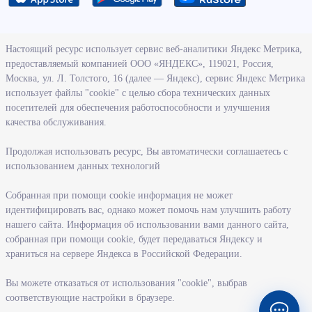
О ведомстве
Настоящий ресурс использует сервис веб-аналитики Яндекс Метрика,
предоставляемый компанией ООО «ЯНДЕКС», 119021, Россия,
Деятельность министерства труда и социального развития
Москва, ул. Л. Толстого, 16 (далее — Яндекс), сервис Яндекс Метрика
Новосибирской области
использует файлы "cookie" с целью сбора технических данных
посетителей для обеспечения работоспособности и улучшения
Контрольно-надзорная деятельность министерства
качества обслуживания.
Государственные программы, реализуемые министерством
Службы и учреждения, подведомственные министерству
Продолжая использовать ресурс, Вы автоматически соглашаетесь с
использованием данных технологий
Поступление на государственную гражданскую службу
Собранная при помощи cookie информация не может
Информация
идентифицировать вас, однако может помочь нам улучшить работу
нашего сайта. Информация об использовании вами данного сайта,
Регистрация в целях поиска работы
собранная при помощи cookie, будет передаваться Яндексу и
Меры государственной поддержки в сфере занятости населения
храниться на сервере Яндекса в Российской Федерации.
Информация для работодателей
Вы можете отказаться от использования "cookie", выбрав
Состояние рынка труда
соответствующие настройки в браузере.