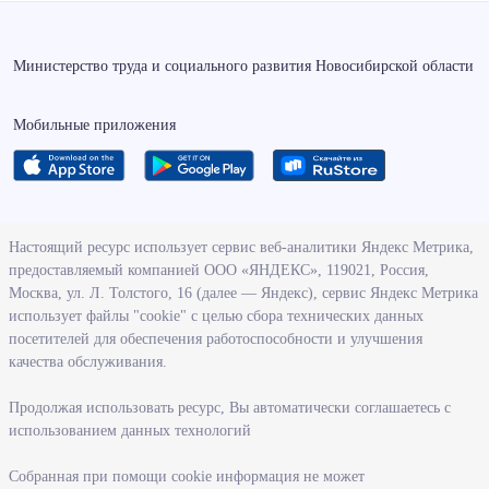
Министерство труда и социального развития Новосибирской области
Мобильные приложения
О ведомстве
Настоящий ресурс использует сервис веб-аналитики Яндекс Метрика,
предоставляемый компанией ООО «ЯНДЕКС», 119021, Россия,
Деятельность министерства труда и социального развития
Москва, ул. Л. Толстого, 16 (далее — Яндекс), сервис Яндекс Метрика
Новосибирской области
использует файлы "cookie" с целью сбора технических данных
посетителей для обеспечения работоспособности и улучшения
Контрольно-надзорная деятельность министерства
качества обслуживания.
Государственные программы, реализуемые министерством
Службы и учреждения, подведомственные министерству
Продолжая использовать ресурс, Вы автоматически соглашаетесь с
использованием данных технологий
Поступление на государственную гражданскую службу
Собранная при помощи cookie информация не может