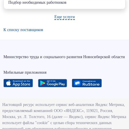
Подбор необходимых работников
Еще услуги
К списку поставщиков
Министерство труда и социального развития Новосибирской области
Мобильные приложения
О ведомстве
Настоящий ресурс использует сервис веб-аналитики Яндекс Метрика,
предоставляемый компанией ООО «ЯНДЕКС», 119021, Россия,
Деятельность министерства труда и социального развития
Москва, ул. Л. Толстого, 16 (далее — Яндекс), сервис Яндекс Метрика
Новосибирской области
использует файлы "cookie" с целью сбора технических данных
посетителей для обеспечения работоспособности и улучшения