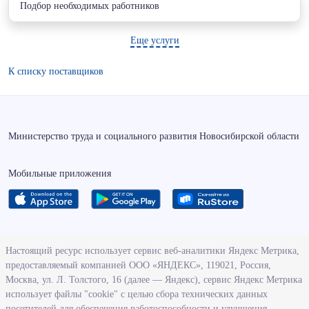
Подбор необходимых работников
Еще услуги
К списку поставщиков
Министерство труда и социального развития Новосибирской области
Мобильные приложения
О ведомстве
Настоящий ресурс использует сервис веб-аналитики Яндекс Метрика,
предоставляемый компанией ООО «ЯНДЕКС», 119021, Россия,
Деятельность министерства труда и социального развития
Москва, ул. Л. Толстого, 16 (далее — Яндекс), сервис Яндекс Метрика
Новосибирской области
использует файлы "cookie" с целью сбора технических данных
посетителей для обеспечения работоспособности и улучшения