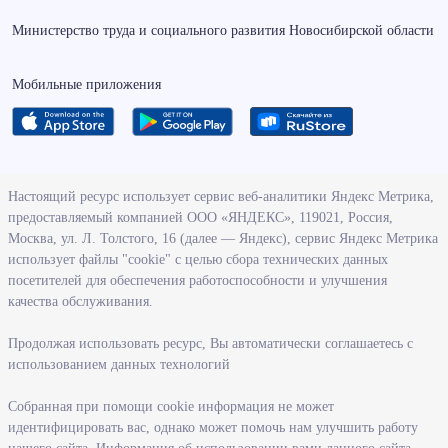
Министерство труда и социального развития Новосибирской области
Мобильные приложения
О ведомстве
Настоящий ресурс использует сервис веб-аналитики Яндекс Метрика,
предоставляемый компанией ООО «ЯНДЕКС», 119021, Россия,
Деятельность министерства труда и социального развития
Москва, ул. Л. Толстого, 16 (далее — Яндекс), сервис Яндекс Метрика
Новосибирской области
использует файлы "cookie" с целью сбора технических данных
посетителей для обеспечения работоспособности и улучшения
Контрольно-надзорная деятельность министерства
качества обслуживания.
Государственные программы, реализуемые министерством
Службы и учреждения, подведомственные министерству
Продолжая использовать ресурс, Вы автоматически соглашаетесь с
использованием данных технологий
Поступление на государственную гражданскую службу
Собранная при помощи cookie информация не может
Информация
идентифицировать вас, однако может помочь нам улучшить работу