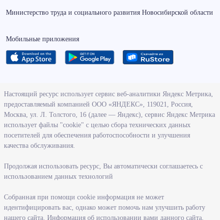
Министерство труда и социального развития Новосибирской области
Мобильные приложения
О ведомстве
Настоящий ресурс использует сервис веб-аналитики Яндекс Метрика,
предоставляемый компанией ООО «ЯНДЕКС», 119021, Россия,
Деятельность министерства труда и социального развития
Москва, ул. Л. Толстого, 16 (далее — Яндекс), сервис Яндекс Метрика
Новосибирской области
использует файлы "cookie" с целью сбора технических данных
посетителей для обеспечения работоспособности и улучшения
Контрольно-надзорная деятельность министерства
качества обслуживания.
Государственные программы, реализуемые министерством
Службы и учреждения, подведомственные министерству
Продолжая использовать ресурс, Вы автоматически соглашаетесь с
использованием данных технологий
Поступление на государственную гражданскую службу
Собранная при помощи cookie информация не может
Информация
идентифицировать вас, однако может помочь нам улучшить работу
нашего сайта. Информация об использовании вами данного сайта,