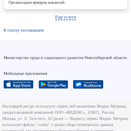
Организация ярмарок вакансий
Еще услуги
К списку поставщиков
Министерство труда и социального развития Новосибирской области
Мобильные приложения
О ведомстве
Настоящий ресурс использует сервис веб-аналитики Яндекс Метрика,
предоставляемый компанией ООО «ЯНДЕКС», 119021, Россия,
Деятельность министерства труда и социального развития
Москва, ул. Л. Толстого, 16 (далее — Яндекс), сервис Яндекс Метрика
Новосибирской области
использует файлы "cookie" с целью сбора технических данных
посетителей для обеспечения работоспособности и улучшения